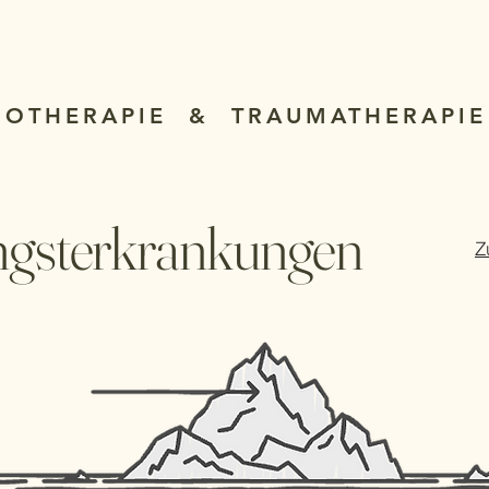
iete
Über mich
Behandlungsbeispiele
Information
HOTHERAPIE & TRAUMATHERAPIE
gsterkrankungen
Z