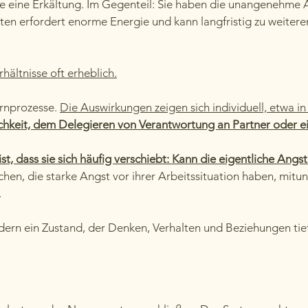
e eine Erkältung. Im Gegenteil: Sie haben die unangenehme A
en erfordert enorme Energie und kann langfristig zu weiter
ältnisse oft erheblich.
irnprozesse.
Die Auswirkungen zeigen sich individuell, etwa i
lichkeit, dem Delegieren von Verantwortung an Partner oder 
st, dass sie sich häufig verschiebt: Kann die eigentliche Angs
en, die starke Angst vor ihrer Arbeitssituation haben, mitunt
.
ndern ein Zustand, der Denken, Verhalten und Beziehungen tie