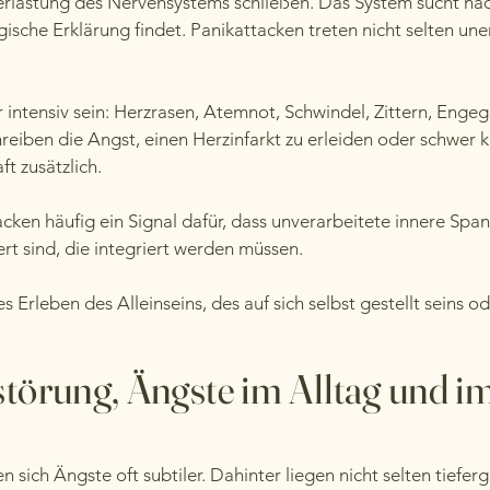
berlastung des Nervensystems schließen. Das System sucht na
sche Erklärung findet. Panikattacken treten nicht selten un
ntensiv sein: Herzrasen, Atemnot, Schwindel, Zittern, Engege
hreiben die Angst, einen Herzinfarkt zu erleiden oder schwer 
t zusätzlich.
cken häufig ein Signal dafür, dass unverarbeitete innere Spa
t sind, die integriert werden müssen.
res Erleben des Alleinseins, des auf sich selbst gestellt seins o
störung, Ängste im Alltag und i
en sich Ängste oft subtiler. Dahinter liegen nicht selten tief