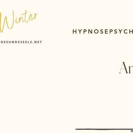
Home
Methoden
Anwendungsgeb
HYPNOSEPSYC
An