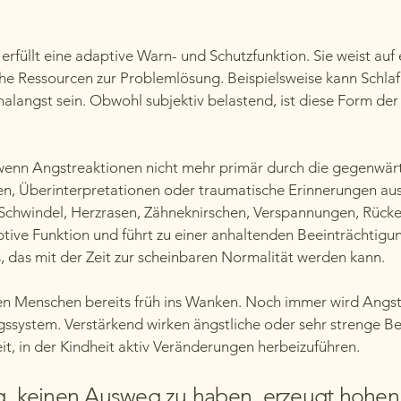
füllt eine adaptive Warn- und Schutzfunktion. Sie weist auf 
che Ressourcen zur Problemlösung. Beispielsweise kann Schlaf
nalangst sein. Obwohl subjektiv belastend, ist diese Form de
wenn Angstreaktionen nicht mehr primär durch die gegenwärti
n, Überinterpretationen oder traumatische Erinnerungen aus
 Schwindel, Herzrasen, Zähneknirschen, Verspannungen, Rücken
aptive Funktion und führt zu einer anhaltenden Beeinträchtigu
, das mit der Zeit zur scheinbaren Normalität werden kann.
len Menschen bereits früh ins Wanken. Noch immer wird Angst 
ngssystem. Verstärkend wirken ängstliche oder sehr strenge 
t, in der Kindheit aktiv Veränderungen herbeizuführen.
ng, keinen Ausweg zu haben, erzeugt hohen