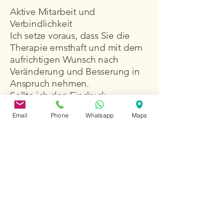
Aktive Mitarbeit und
Verbindlichkeit
Ich setze voraus, dass Sie die
Therapie ernsthaft und mit dem
aufrichtigen Wunsch nach
Veränderung und Besserung in
Anspruch nehmen.
Sollte ich den Eindruck
gewinnen, dass eine
Email
Phone
Whatsapp
Maps
regelmäßige Teilnahme, aktive
Mitarbeit oder ernsthafte
Motivation nicht gegeben sind,
oder sollte es wiederholt zu
kurzfristigen Absagen oder
unangekündigtem Fernbleiben
kommen, behalte ich mir vor, die
Therapie zu beenden und den
Therapieplatz anderweitig zu